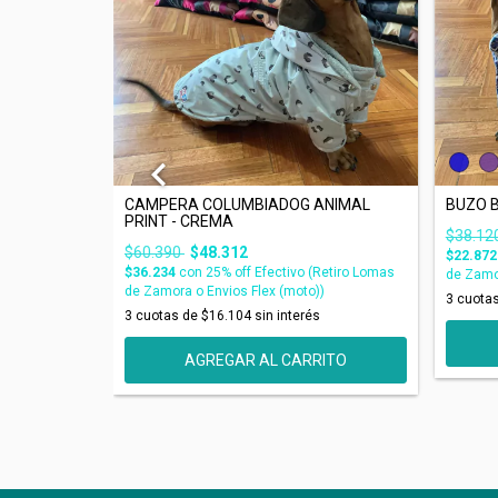
CAMPERA COLUMBIADOG ANIMAL
BUZO 
PRINT - CREMA
$38.12
$60.390
$48.312
etiro Lomas de
$22.87
$36.234
con
25% off Efectivo (Retiro Lomas
de Zamor
de Zamora o Envios Flex (moto))
és
3
cuota
3
cuotas de
$16.104
sin interés
ITO
AGREGAR AL CARRITO