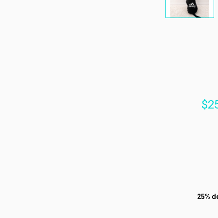
$2
25% d