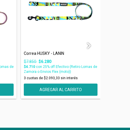
Correa HUSKY - LANIN
BUZO GAP B
$7.850
$6.280
$41.990
$3
 Lomas de
$4.710
con
25% off Efectivo (Retiro Lomas de
$25.194
con
Zamora o Envios Flex (moto))
de Zamora o E
3
cuotas de
$2.093,33
sin interés
3
cuotas de
$
AGREGAR AL CARRITO
AG