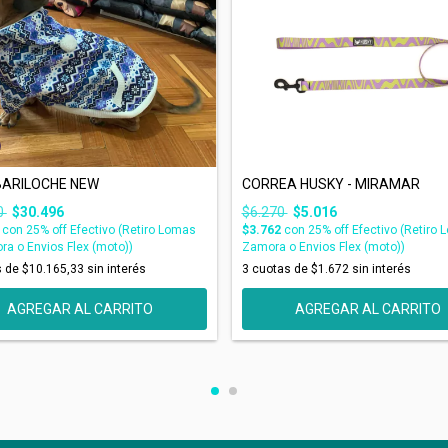
BARILOCHE NEW
CORREA HUSKY - MIRAMAR
0
$30.496
$6.270
$5.016
2
con
25% off Efectivo (Retiro Lomas
$3.762
con
25% off Efectivo (Retiro
a o Envios Flex (moto))
Zamora o Envios Flex (moto))
s de
$10.165,33
sin interés
3
cuotas de
$1.672
sin interés
AGREGAR AL CARRITO
AGREGAR AL CARRITO