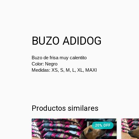
BUZO ADIDOG
Buzo de frisa muy calentito
Color: Negro
Medidas: XS, S, M, L, XL, MAXI
Productos similares
20
%
OFF
20
%
OFF