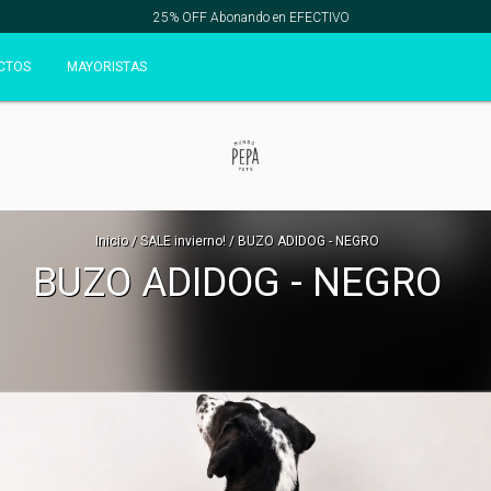
25% OFF Abonando en EFECTIVO
CTOS
MAYORISTAS
Inicio
/
SALE invierno!
/
BUZO ADIDOG - NEGRO
BUZO ADIDOG - NEGRO