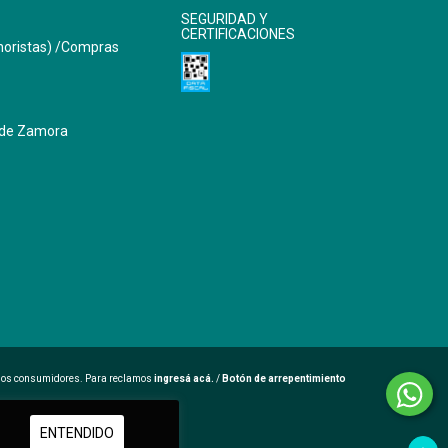
SEGURIDAD Y
CERTIFICACIONES
oristas) /Compras
s de Zamora
 los consumidores. Para reclamos
ingresá acá.
/
Botón de arrepentimiento
ENTENDIDO