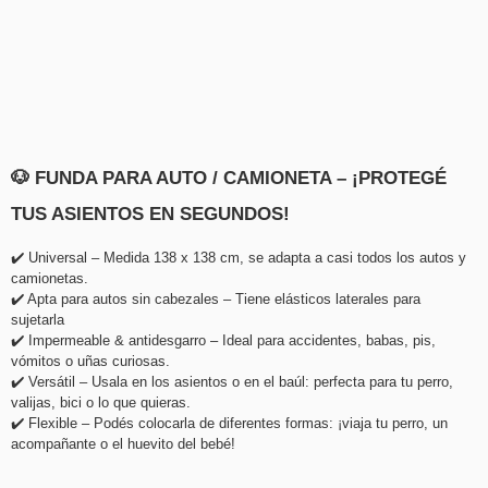
CALCULAR
NO SÉ MI CÓDIGO POSTAL
🐶 FUNDA PARA AUTO / CAMIONETA – ¡PROTEGÉ 
TUS ASIENTOS EN SEGUNDOS!
✔️ Universal – Medida 138 x 138 cm, se adapta a casi todos los autos y 
camionetas.
✔️ Apta para autos sin cabezales – Tiene elásticos laterales para 
sujetarla 
✔️ Impermeable & antidesgarro – Ideal para accidentes, babas, pis, 
vómitos o uñas curiosas.
✔️ Versátil – Usala en los asientos o en el baúl: perfecta para tu perro, 
valijas, bici o lo que quieras.
✔️ Flexible – Podés colocarla de diferentes formas: ¡viaja tu perro, un 
acompañante o el huevito del bebé!